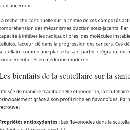
anticancéreux.
La recherche continuelle sur la chimie de ces composés acti
compréhension des mécanismes d’action sous-jacents. Par 
capacité à inhiber les radicaux libres, des molécules instab
cellules, facteur clé dans la progression des cancers. Ces d
scutellaire comme une plante faisant partie intégrante des r
complémentaires en médecine moderne.
Les bienfaits de la scutellaire sur la sant
Utilisée de manière traditionnelle et moderne, la scutellaire 
principalement grâce à son profil riche en flavonoïdes. Parm
retrouve :
Propriétés antioxydantes
: Les flavonoïdes dans la scutella
limitant ainsi le stress oxydatif.