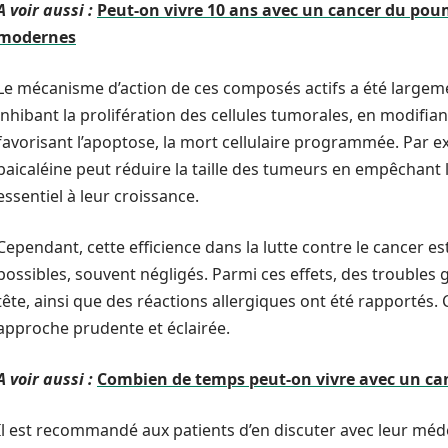
A voir aussi :
Peut-on vivre 10 ans avec un cancer du pou
modernes
Le mécanisme d’action de ces composés actifs a été largeme
inhibant la prolifération des cellules tumorales, en modifiant
favorisant l’apoptose, la mort cellulaire programmée. Par e
baicaléine peut réduire la taille des tumeurs en empêchant 
essentiel à leur croissance.
Cependant, cette efficience dans la lutte contre le cancer e
possibles, souvent négligés. Parmi ces effets, des troubles 
tête, ainsi que des réactions allergiques ont été rapportés.
approche prudente et éclairée.
A voir aussi :
Combien de temps peut-on vivre avec un canc
Il est recommandé aux patients d’en discuter avec leur méde