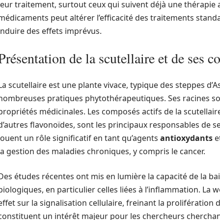
leur traitement, surtout ceux qui suivent déjà une thérapie 
médicaments peut altérer l’efficacité des traitements stand
induire des effets imprévus.
Présentation de la scutellaire et de ses 
La scutellaire est une plante vivace, typique des steppes d’As
nombreuses pratiques phytothérapeutiques. Ses racines son
propriétés médicinales. Les composés actifs de la scutellaire
d’autres flavonoïdes, sont les principaux responsables de s
jouent un rôle significatif en tant qu’agents
antioxydants
e
la gestion des maladies chroniques, y compris le cancer.
Des études récentes ont mis en lumière la capacité de la ba
biologiques, en particulier celles liées à l’inflammation. La
effet sur la signalisation cellulaire, freinant la prolifératio
constituent un intérêt majeur pour les chercheurs chercha