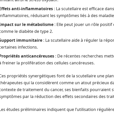
Effets anti-inflammatoires
: La scutellaire est efficace dan
inflammatoires, réduisant les symptômes liés à des maladie
Impact sur le métabolisme
: Elle peut jouer un rôle positi
comme le diabète de type 2.
Support immunitaire
: La scutellaire aide à réguler la ré
certaines infections.
Propriétés anticancéreuses
: De récentes recherches metten
à freiner la prolifération des cellules cancéreuses.
Ces propriétés synergétiques font de la scutellaire une pl
thérapeutes qui la considèrent comme un atout précieux dan
contexte de traitement du cancer, ses bienfaits pourraient s
symptômes par la réduction des effets secondaires des trai
Les études préliminaires indiquent que l’utilisation régulière