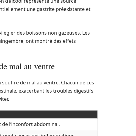
on d’alcool représente une source
entiellement une gastrite préexistante et
ivilégier des boissons non gazeuses. Les
 gingembre, ont montré des effets
de mal au ventre
’on souffre de mal au ventre. Chacun de ces
stinale, exacerbant les troubles digestifs
ter.
de l’inconfort abdominal.
l et peut causer des inflammations.