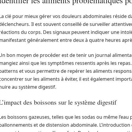
Identifier les aliments problématiques po
La clé pour mieux gérer vos douleurs abdominales réside dan
déclencheurs. Il est souvent conseillé de surveiller attent
réactions du corps. Des signaux peuvent indiquer une intolé
manifestant généralement entre deux à quatre heures après
Un bon moyen de procéder est de tenir un journal alimentai
mangiez ainsi que les symptômes ressentis après les repas.
patterns et vous permettre de repérer les aliments responsa
concentrer sur les aliments à éviter, il est également impor
nuire au système digestif.
L’impact des boissons sur le système digestif
Les boissons gazeuses, telles que les sodas ou même l’eau p
ballonnements et de distension abdominale. L’introduction