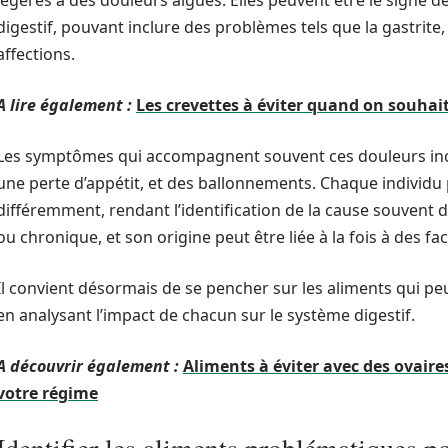
légères à des douleurs aiguës. Elles peuvent être le signe d
digestif, pouvant inclure des problèmes tels que la gastrite,
affections.
A lire également :
Les crevettes à éviter quand on souhai
Les symptômes qui accompagnent souvent ces douleurs inc
une perte d’appétit, et des ballonnements. Chaque individ
différemment, rendant l’identification de la cause souvent d
ou chronique, et son origine peut être liée à la fois à des 
Il convient désormais de se pencher sur les aliments qui p
en analysant l’impact de chacun sur le système digestif.
A découvrir également :
Aliments à éviter avec des ovaire
votre régime