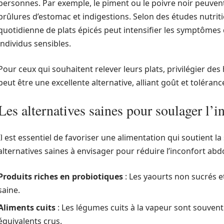
personnes. Par exemple, le piment ou le poivre noir peuvent
brûlures d’estomac et indigestions. Selon des études nutr
quotidienne de plats épicés peut intensifier les symptôme
individus sensibles.
Pour ceux qui souhaitent relever leurs plats, privilégier de
peut être une excellente alternative, alliant goût et toléranc
Les alternatives saines pour soulager l’
Il est essentiel de favoriser une alimentation qui soutient la
alternatives saines à envisager pour réduire l’inconfort abd
Produits riches en probiotiques
: Les yaourts non sucrés et
saine.
Aliments cuits
: Les légumes cuits à la vapeur sont souvent 
équivalents crus.