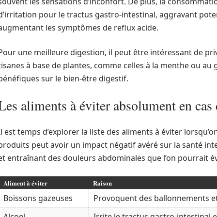
souvent les sensations d’inconfort. De plus, la consommati
d’irritation pour le tractus gastro-intestinal, aggravant pot
augmentant les symptômes de reflux acide.
Pour une meilleure digestion, il peut être intéressant de pr
tisanes à base de plantes, comme celles à la menthe ou au
bénéfiques sur le bien-être digestif.
Les aliments à éviter absolument en cas 
Il est temps d’explorer la liste des aliments à éviter lorsqu
produits peut avoir un impact négatif avéré sur la santé inte
et entraînant des douleurs abdominales que l’on pourrait évi
Aliment à éviter
Raison
Boissons gazeuses
Provoquent des ballonnements et 
Alcool
Irrite le tractus gastro-intestina