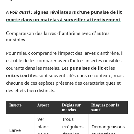
A voir aussi :
Signes révélateurs d'une punaise de lit
morte dans un matelas à surveiller attentivement
Comparaison des larves d’anthrène avec d’autres
nuisibles
Pour mieux comprendre l’impact des larves d’anthrène, il
est utile de les comparer avec d’autres insectes nuisibles
courants dans les matelas. Les
punaises de lit
et les
mites textiles
sont souvent cités dans ce contexte, mais
chacune de ces espèces présente des caractéristiques et
des effets bien distincts.
Insecte
Aspect
Dégâts sur
Risques pour la
matelas
santé
Ver
Trous
blanc-
irréguliers
Démangeaisons
Larve