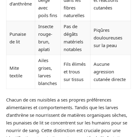
beige
dans les
et réactions
d’anthrène
avec
fibres
cutanées
poils fins
naturelles
Insecte
Pas de
Piqûres
Punaise
rouge-
dégâts
douloureuses
de lit
brun,
matériels
sur la peau
aplati
notables
Ailes
Fils élimés
Aucune
Mite
grises,
et trous
agression
textile
larves
sur tissus
cutanée directe
blanches
Chacun de ces nuisibles a ses propres préférences
alimentaires et comportements. Tandis que les larves
d’anthrène se nourrissent de matières organiques sèches,
les punaises de lit se concentrent sur les humains pour se
nourrir de sang. Cette distinction est cruciale pour une