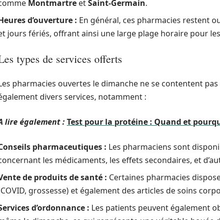
comme
Montmartre
et
Saint-Germain
.
Heures d’ouverture :
En général, ces pharmacies restent o
et jours fériés, offrant ainsi une large plage horaire pour les
Les types de services offerts
Les pharmacies ouvertes le dimanche ne se contentent pas 
également divers services, notamment :
A lire également :
Test pour la protéine : Quand et pourqu
Conseils pharmaceutiques :
Les pharmaciens sont disponi
concernant les médicaments, les effets secondaires, et d’a
Vente de produits de santé :
Certaines pharmacies dispose
(COVID, grossesse) et également des articles de soins corpo
Services d’ordonnance :
Les patients peuvent également o