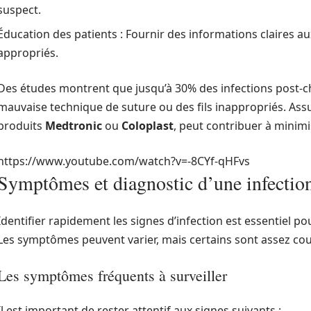
suspect.
Éducation des patients : Fournir des informations claires au
appropriés.
Des études montrent que jusqu’à 30% des infections post-c
mauvaise technique de suture ou des fils inappropriés. Ass
produits
Medtronic
ou
Coloplast
, peut contribuer à minimi
https://www.youtube.com/watch?v=-8CYf-qHFvs
Symptômes et diagnostic d’une infection
Identifier rapidement les signes d’infection est essentiel pou
Les symptômes peuvent varier, mais certains sont assez cou
Les symptômes fréquents à surveiller
Il est important de rester attentif aux signes suivants :