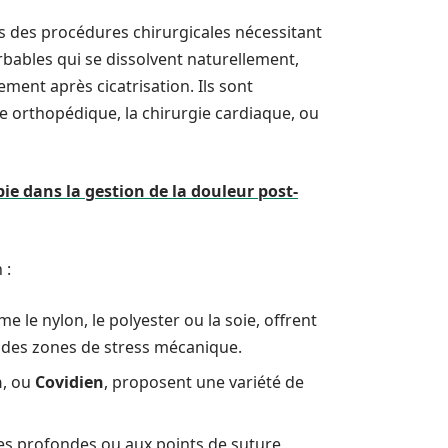
ns des procédures chirurgicales nécessitant
rbables qui se dissolvent naturellement,
ement après cicatrisation. Ils sont
e orthopédique, la chirurgie cardiaque, ou
pie dans la gestion de la douleur post-
 :
e le nylon, le polyester ou la soie, offrent
ns des zones de stress mécanique.
n
, ou
Covidien
, proposent une variété de
res profondes ou aux points de suture