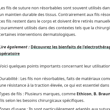
Les fils de suture non résorbables sont souvent utilisés da
un maintien durable des tissus. Contrairement aux fils réso
ces fils restent dans le corps et doivent être retirés manuell
couramment utilisés dans des contextes tels que la chirurgi
certaines interventions dermatologiques.
Lire également :
Découvrez les bienfaits de l'electrothéra
opératoire
Voici quelques points importants concernant leur utilisation
Durabilité : Les fils non résorbables, faits de matériaux comm
une résistance à la traction élevée, ce qui est essentiel da
Types de fils : Plusieurs marques, comme
Ethicon
,
B. Brau
fils selon les besoins chirurgicaux spécifiques.
Zones d’usage : Ils sont particulièrement adaptés aux sutu