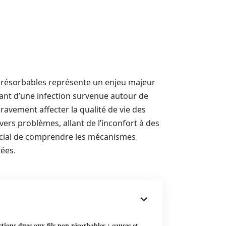
on résorbables représente un enjeu majeur
tant d’une infection survenue autour de
gravement affecter la qualité de vie des
vers problèmes, allant de l’inconfort à des
rucial de comprendre les mécanismes
tées.
ctions dues aux fils non résorbables : causes et