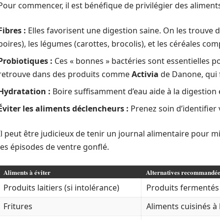
Pour commencer, il est bénéfique de privilégier des aliments
Fibres :
Elles favorisent une digestion saine. On les trouve 
poires), les légumes (carottes, brocolis), et les céréales com
Probiotiques :
Ces « bonnes » bactéries sont essentielles pou
retrouve dans des produits comme
Activia
de Danone, qui f
Hydratation :
Boire suffisamment d’eau aide à la digestion 
Éviter les aliments déclencheurs :
Prenez soin d’identifier
Il peut être judicieux de tenir un journal alimentaire pour
les épisodes de ventre gonflé.
Aliments à éviter
Alternatives recommandée
Produits laitiers (si intolérance)
Produits ferment
Fritures
Aliments cuisinés à