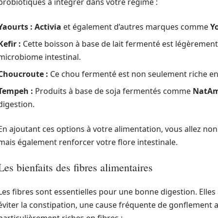
probiotiques à intégrer dans votre régime :
Yaourts :
Activia
et également d’autres marques comme
Yo
Kefir :
Cette boisson à base de lait fermenté est légèrement 
microbiome intestinal.
Choucroute :
Ce chou fermenté est non seulement riche en 
Tempeh :
Produits à base de soja fermentés comme
NatA
digestion.
En ajoutant ces options à votre alimentation, vous allez no
mais également renforcer votre flore intestinale.
Les bienfaits des fibres alimentaires
Les fibres sont essentielles pour une bonne digestion. Elles a
éviter la constipation, une cause fréquente de gonflement 