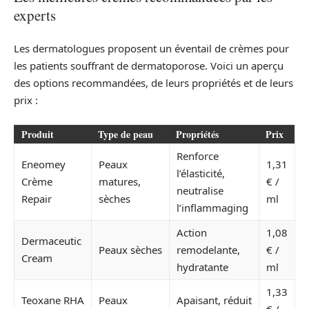
experts
Les dermatologues proposent un éventail de crèmes pour
les patients souffrant de dermatoporose. Voici un aperçu
des options recommandées, de leurs propriétés et de leurs
prix :
Produit
Type de peau
Propriétés
Prix
Renforce
Eneomey
Peaux
1,31
l’élasticité,
Crème
matures,
€ /
neutralise
Repair
sèches
ml
l’inflammaging
Action
1,08
Dermaceutic
Peaux sèches
remodelante,
€ /
Cream
hydratante
ml
1,33
Teoxane RHA
Peaux
Apaisant, réduit
€ /