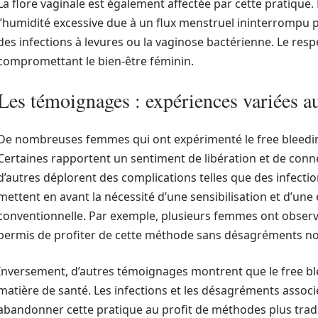
La flore vaginale est également affectée par cette pratique. 
l’humidité excessive due à un flux menstruel ininterrompu 
des infections à levures ou la vaginose bactérienne. Le respe
compromettant le bien-être féminin.
Les témoignages : expériences variées au
De nombreuses femmes qui ont expérimenté le free bleedi
Certaines rapportent un sentiment de libération et de conn
d’autres déplorent des complications telles que des infectio
mettent en avant la nécessité d’une sensibilisation et d’un
conventionnelle. Par exemple, plusieurs femmes ont observ
permis de profiter de cette méthode sans désagréments no
Inversement, d’autres témoignages montrent que le free b
matière de santé. Les infections et les désagréments assoc
abandonner cette pratique au profit de méthodes plus tradi