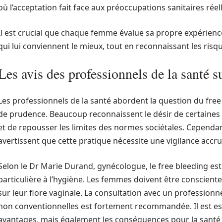
où l’acceptation fait face aux préoccupations sanitaires rée
Il est crucial que chaque femme évalue sa propre expérienc
qui lui conviennent le mieux, tout en reconnaissant les risq
Les avis des professionnels de la santé s
Les professionnels de la santé abordent la question du fre
de prudence. Beaucoup reconnaissent le désir de certaines
et de repousser les limites des normes sociétales. Cependa
avertissent que cette pratique nécessite une vigilance accr
Selon le Dr Marie Durand, gynécologue, le free bleeding e
particulière à l’hygiène. Les femmes doivent être consciente
sur leur flore vaginale. La consultation avec un profession
non conventionnelles est fortement recommandée. Il est es
avantages, mais également les conséquences pour la santé 