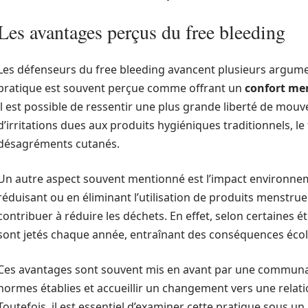
Les avantages perçus du free bleeding
Les défenseurs du free bleeding avancent plusieurs argumen
pratique est souvent perçue comme offrant un
confort me
il est possible de ressentir une plus grande liberté de mouv
d’irritations dues aux produits hygiéniques traditionnels, le
désagréments cutanés.
Un autre aspect souvent mentionné est l’impact environneme
réduisant ou en éliminant l’utilisation de produits menstruel
contribuer à réduire les déchets. En effet, selon certaines 
sont jetés chaque année, entraînant des conséquences éco
Ces avantages sont souvent mis en avant par une communauté
normes établies et accueillir un changement vers une relatio
Toutefois, il est essentiel d’examiner cette pratique sous u