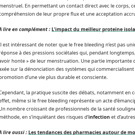
menstruel. En permettant un contact direct avec le corps, 
compréhension de leur propre flux et une acceptation accru
A lire en complément :
L'impact du meilleur proteine isol
Il est intéressant de noter que le free bleeding n’est pas
réponse à des pressions sociétales qui, pendant longtemps
avoir honte » de leur menstruation. Une partie importante 
axée sur la dénonciation des systèmes qui commercialisent 
promotion d’une vie plus durable et consciente.
Cependant, la pratique suscite des débats, notamment en ce 
effet, même si le free bleeding représente un acte d’émancip
Un nombre croissant de professionnels de la santé soulignen
méthode, en s’inquiétant des risques d’
infection
et d’autre
A lire aussi :
Les tendances des pharmacies autour de moi 