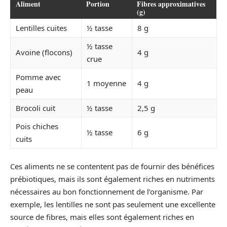
Aliment
Portion
Fibres approximatives
(g)
Lentilles cuites
½ tasse
8 g
½ tasse
Avoine (flocons)
4 g
crue
Pomme avec
1 moyenne
4 g
peau
Brocoli cuit
½ tasse
2,5 g
Pois chiches
½ tasse
6 g
cuits
Ces aliments ne se contentent pas de fournir des bénéfices
prébiotiques, mais ils sont également riches en nutriments
nécessaires au bon fonctionnement de l’organisme. Par
exemple, les lentilles ne sont pas seulement une excellente
source de fibres, mais elles sont également riches en