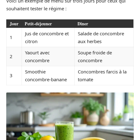
Voici un exemple de menu sur trois jours pour ceux qui
souhaitent tester le régime :
Jour
Petit-déjeuner
Dîner
Jus de concombre et
Salade de concombre
1
citron
aux herbes
Yaourt avec
Soupe froide de
2
concombre
concombre
Smoothie
Concombres farcis à la
3
concombre-banane
tomate